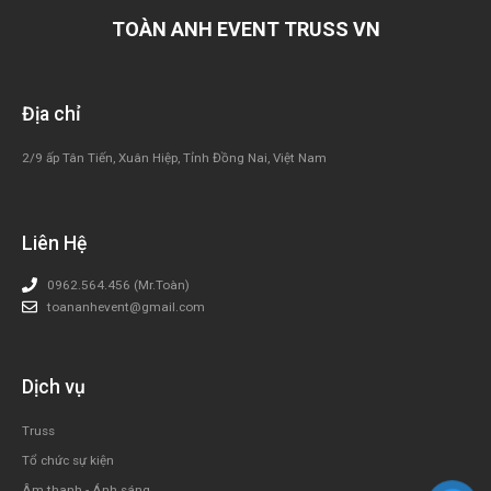
TOÀN ANH EVENT TRUSS VN
Địa chỉ
2/9 ấp Tân Tiến, Xuân Hiệp, Tỉnh Đồng Nai, Việt Nam
Liên Hệ
0962.564.456 (Mr.Toàn)
toananhevent@gmail.com
Dịch vụ
Truss
Tổ chức sự kiện
Âm thanh - Ánh sáng