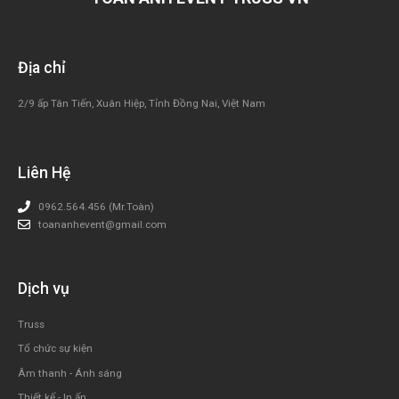
Địa chỉ
2/9 ấp Tân Tiến, Xuân Hiệp, Tỉnh Đồng Nai, Việt Nam
Liên Hệ
0962.564.456 (Mr.Toàn)
toananhevent@gmail.com
Dịch vụ
Truss
Tổ chức sự kiện
Âm thanh - Ánh sáng
Thiết kế - In ấn