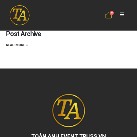
It seems we can't find what you're looking for.
0
30 TH5 2022
CHỨC NĂNG BÌNH LUẬN BỊ TẮT
ADMIN_TOANANH
Post Archive
READ MORE +
TOÀN ANH EVENT TRUSS VN